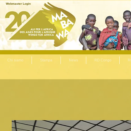
Webmaster Login
Chi siamo
Stampa
News
RD Congo
R