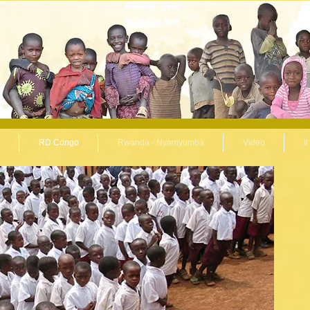
RD Congo
Rwanda - Nyamyumba
Video
I