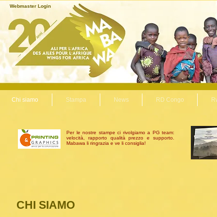
Webmaster Login
Chi siamo
Stampa
News
RD Congo
R
Per le nostre stampe ci rivolgiamo a PG team:
velocità, rapporto qualità prezzo e supporto.
Mabawa li ringrazia e ve li consiglia!
CHI SIAMO