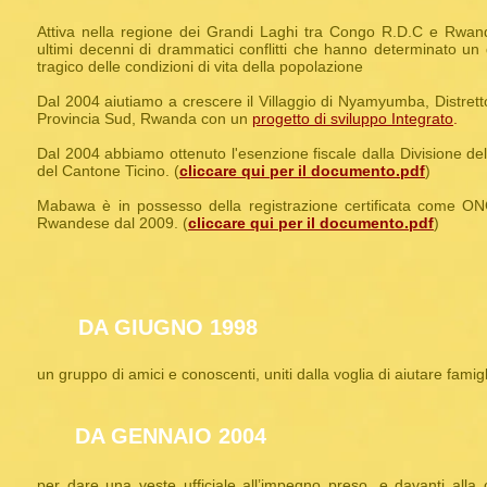
Attiva nella regione dei Grandi Laghi tra Congo R.D.C e Rwand
ultimi decenni di drammatici conflitti che hanno determinato un
tragico delle condizioni di vita della popolazione
Dal 2004 aiutiamo a crescere il Villaggio di Nyamyumba, Distrett
Provincia Sud, Rwanda con un
progetto di sviluppo Integrato
.
D
al 2004 abbiamo ottenuto l'esenzione fiscale dalla Divisione del
del Cantone Ticino.
(
clicca
re qui per il documento.pdf
)
M
abawa è in possesso della registrazione certi
ficata come ON
Rwandese dal 2009.
(
cliccare qui per il documento.pdf
)
DA GIUGNO 1998
un gruppo di amici e conoscenti, uniti dalla voglia di aiutare famigl
DA GENNAIO 2004
per dare una veste ufficiale all’impegno preso, e davanti alla 