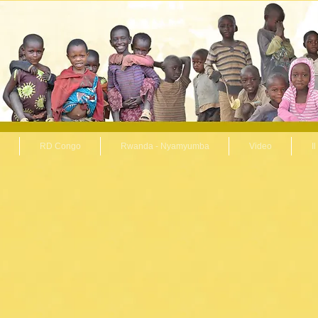
RD Congo
Rwanda - Nyamyumba
Video
I