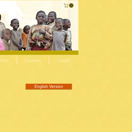
l Team
Sostienici
Contatti
English Version