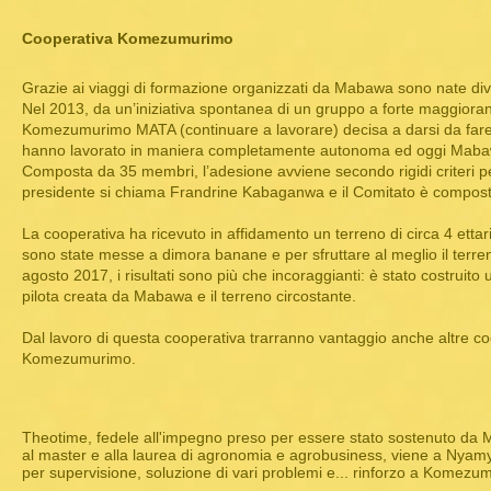
Cooperativa Komezumurimo
Grazie ai viaggi di formazione organizzati da Mabawa sono nate div
Nel 2013, da un’iniziativa spontanea di un gruppo a forte maggiora
Komezumurimo MATA (continuare a lavorare) decisa a darsi da fare p
hanno lavorato in maniera completamente autonoma ed oggi Mabaw
Composta da 35 membri, l’adesione avviene secondo rigidi criteri per
presidente si chiama Frandrine Kabaganwa e il Comitato è compos
La cooperativa ha ricevuto in affidamento un terreno di circa 4 ettar
sono state messe a dimora banane e per sfruttare al meglio il terre
agosto 2017, i risultati sono più che incoraggianti: è stato costruito un 
pilota creata da Mabawa e il terreno circostante.
Dal lavoro di questa cooperativa trarranno vantaggio anche altre 
Komezumurimo.
Theotime, fedele all'impegno preso per essere stato sostenuto da
al master e alla laurea di agronomia e agrobusiness, viene a Nya
per supervisione, soluzione di vari problemi e... rinforzo a Komezu