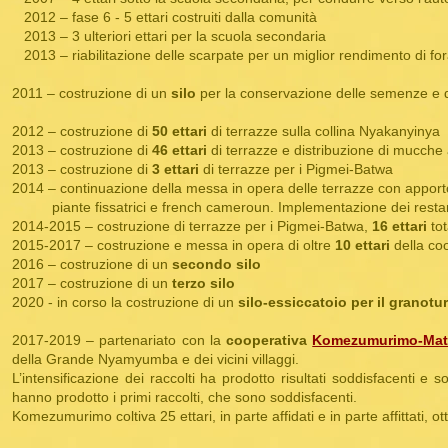
2012 – fase 6 - 5 ettari costruiti dalla comunità
2013 – 3 ulteriori ettari per la scuola secondaria
2013 – riabilitazione delle scarpate per un miglior rendimento di fo
2011 – costruzione di un
silo
per la conservazione delle semenze e d
2012 – costruzione di
50 ettari
di terrazze sulla collina Nyakanyinya
2013 – costruzione di
46 ettari
di terrazze e distribuzione di mucch
2013 – costruzione di
3 ettari
di terrazze per i Pigmei-Batwa
2014 – continuazione della messa in opera delle terrazze con apporto
piante fissatrici e french cameroun. Implementazione dei resta
2014-2015 – costruzione di terrazze per i Pigmei-Batwa,
16 ettari
tot
2015-2017 – costruzione e messa in opera di oltre
10 ettari
della co
2016 – costruzione di un
secondo silo
2017 – costruzione di un
terzo silo
2020 - in corso la costruzione di un
silo-essiccatoio per il granotu
2017-2019 – partenariato con la
cooperativa
Komezumurimo-Mat
della Grande Nyamyumba e dei vicini villaggi.
L’intensificazione dei raccolti ha prodotto risultati soddisfacenti e
hanno prodotto i primi raccolti, che sono soddisfacenti.
Komezumurimo coltiva 25 ettari, in parte affidati e in parte affittati, o