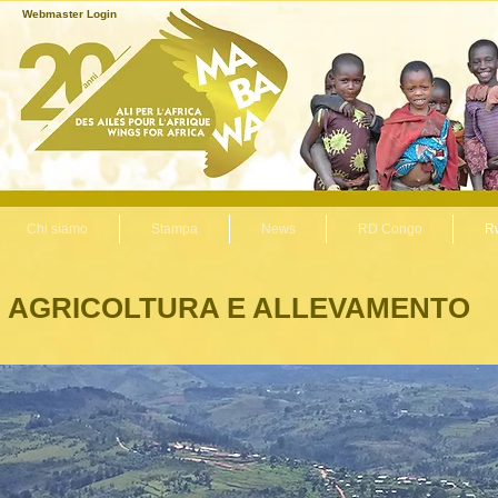
Webmaster Login
Chi siamo
Stampa
News
RD Congo
R
AGRICOLTURA E ALLEVAMENTO