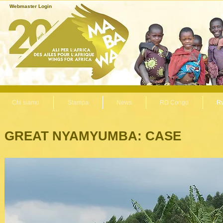
Webmaster Login
Chi siamo
Stampa
News
RD Congo
R
GREAT NYAMYUMBA: CASE