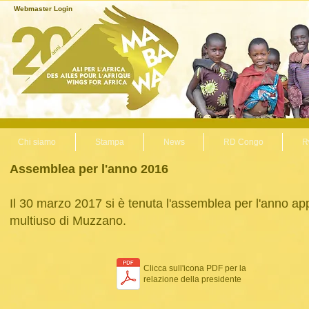
Webmaster Login
Chi siamo
Chi siamo
Stampa
Stampa
News
News
RD Congo
RD Congo
R
R
Assemblea per l'anno 2016
Il 30 marzo 2017 si è tenuta l'assemblea per l'anno a
multiuso di Muzzano.
Clicca sull'icona PDF per la
relazione della presidente